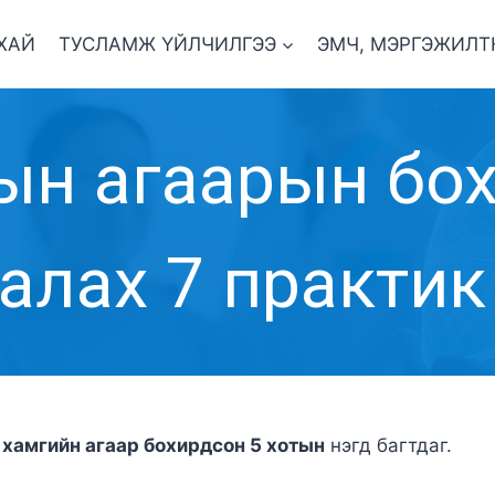
ХАЙ
ТУСЛАМЖ ҮЙЛЧИЛГЭЭ
ЭМЧ, МЭРГЭЖИЛТ
ын агаарын бо
алах 7 практик
н
хамгийн агаар бохирдсон 5 хотын
нэгд багтдаг.