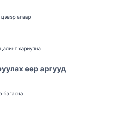
 цэвэр агаар
 цалинг хариулна
руулах өөр аргууд
э багасна