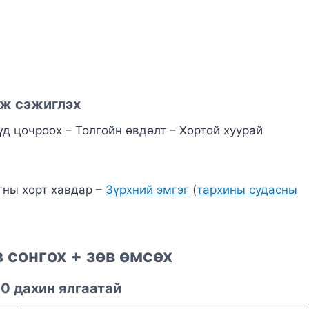
эж сэжиглэх
үд цочроох – Толгойн өвдөлт – Хортой хуурай
гны хорт хавдар –
Зүрхний эмгэг
(
тархины судасны
 сонгох + зөв өмсөх
0 дахин ялгаатай