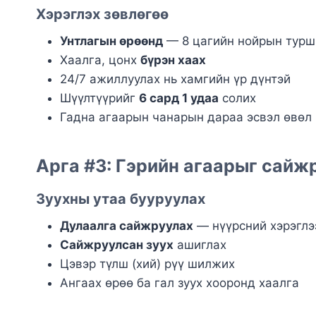
Хэрэглэх зөвлөгөө
Унтлагын өрөөнд
— 8 цагийн нойрын турш
Хаалга, цонх
бүрэн хаах
24/7 ажиллуулах нь хамгийн үр дүнтэй
Шүүлтүүрийг
6 сард 1 удаа
солих
Гадна агаарын чанарын дараа эсвэл өвөл
Арга #3: Гэрийн агаарыг сайж
Зуухны утаа бууруулах
Дулаалга сайжруулах
— нүүрсний хэрэглэ
Сайжруулсан зуух
ашиглах
Цэвэр түлш (хий) рүү шилжих
Ангаах өрөө ба гал зуух хооронд хаалга