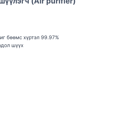
үүлэгч (Air purifier)
иг бөөмс хүртэл 99.97%
рдол шүүх