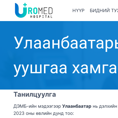
Skip
to
НҮҮР
БИДНИЙ ТУ
content
Улаанбаатар
уушгаа хамга
Танилцуулга
ДЭМБ-ийн мэдээгээр
Улаанбаатар
нь дэлхий
2023 оны өвлийн дунд тоо: