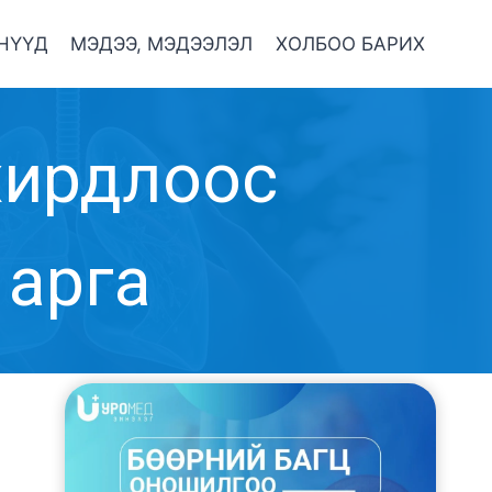
НҮҮД
МЭДЭЭ, МЭДЭЭЛЭЛ
ХОЛБОО БАРИХ
хирдлоос
 арга