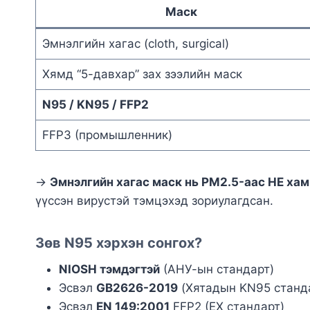
Маск
Эмнэлгийн хагас (cloth, surgical)
Хямд “5-давхар” зах зээлийн маск
N95 / KN95 / FFP2
FFP3 (промышленник)
→
Эмнэлгийн хагас маск нь PM2.5-аас НЕ ха
үүссэн вирустэй тэмцэхэд зориулагдсан.
Зөв N95 хэрхэн сонгох?
NIOSH тэмдэгтэй
(АНУ-ын стандарт)
Эсвэл
GB2626-2019
(Хятадын KN95 станд
Эсвэл
EN 149:2001
FFP2 (ЕХ стандарт)