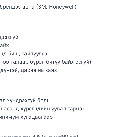
рендээ авна (3M, Honeywell)
лдэхгүй
байх
нд биш, зайлуулсан
гөө талаар бүрэн битүү байх ёсгүй)
дүнтэй, дараа нь хаях
ал хүндрэхгүй бол)
насанд хүрэгчдийн уувал гарна)
минимум хугацаагаар