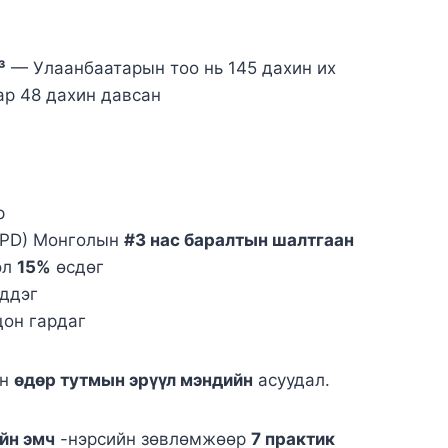
³
— Улаанбаатарын тоо нь 145 дахин их
ар 48 дахин давсан
р
OPD) Монголын
#3 нас баралтын шалтгаан
эл
15%
өсдөг
ддэг
цон гардаг
йн
өдөр тутмын эрүүл мэндийн
асуудал.
йн эмч
-нэрсийн зөвлөмжөөр
7 практик