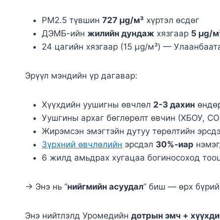
PM2.5 түвшин
727 µg/м³
хүртэл өсдөг
ДЭМБ-ийн
жилийн дундаж
хязгаар
5 µg/м
24 цагийн хязгаар (15 µg/м³) — Улаанбаат
Эрүүл мэндийн үр дагавар:
Хүүхдийн уушигны өвчлөл
2-3 дахин
өндө
Уушгины архаг бөглөрөлт өвчин (ХБОУ, C
Жирэмсэн эмэгтэйн дутуу төрөлтийн эрсд
Зүрхний өвчлөлийн
эрсдэл
30%-иар
нэмэг
6 жилд амьдрах хугацаа богиносоход тоо
→ Энэ нь “
нийгмийн асуудал
” биш — өрх бүри
Энэ нийтлэлд Уромедийн
дотрын эмч + хүүхди