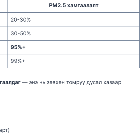
PM2.5 хамгаалалт
20-30%
30-50%
95%+
99%+
мгаалдаг
— энэ нь зөвхөн томруу дусал хазаар
арт)