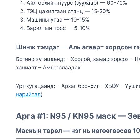
Айл өрхийн нүүрс (зуухаар) — 60-70%
ТЭЦ цахилгаан станц — 15-20%
Машины утаа — 10-15%
Барилгын тоос — 5-10%
Шинж тэмдэг — Аль агаарт хордсон г
Богино хугацаанд: – Хоолой, хамар хорсох – Н
ханиалт – Амьсгалаадах
Урт хугацаанд: – Архаг бронхит – ХБОУ – Ууши
нарийсал
)
Арга #1: N95 / KN95 маск — Зөв
Маскын төрөл — нэг нь нөгөөгөөсөө 10