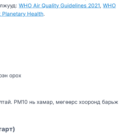
алжууд:
WHO Air Quality Guidelines 2021
,
WHO
 Planetary Health
.
рэн орох
ултай. PM10 нь хамар, мөгөөрс хооронд барьж
тарт)