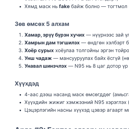
Хямд маск нь
fake
байж болно — тогтмол б
Зөв өмсөх 5 алхам
Хамар, эрүү бүрэн хучих
— нүүрнээс зай ү
Хамрын дам тэгшилэх
— өндгөн хэлбэрт 
Хоёр сурых
хоёулаа толгойны эргэн тойро
Унш чадаж
— мансууруулах байх ёсгүй (нө
Унавал шинэчлэх
— N95 нь 8 цаг дотор үр 
Хүүхдэд
4-аас дээш насанд маск өмсөгддөг (амьсг
Хүүхдийн жижиг хэмжээний N95 хэрэглэх (
Цэцэрлэгийн насны хүүхэд цэвэр агаарт 