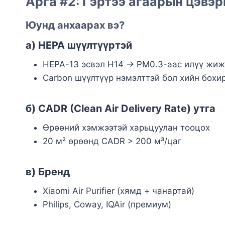
Арга #2: Гэртээ агаарын цэвэрш
Юунд анхаарах вэ?
а) HEPA шүүлтүүртэй
HEPA-13 эсвэл H14 → PM0.3-аас илүү жиж
Carbon шүүлтүүр нэмэлттэй бол хийн бохи
б) CADR (Clean Air Delivery Rate) утга
Өрөөний хэмжээтэй харьцуулан тооцох
20 м² өрөөнд CADR > 200 м³/цаг
в) Бренд
Xiaomi Air Purifier (хямд + чанартай)
Philips, Coway, IQAir (премиум)