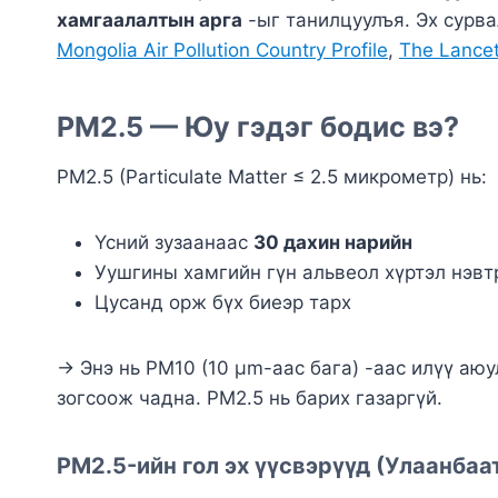
хамгаалалтын арга
-ыг танилцуулъя. Эх сурв
Mongolia Air Pollution Country Profile
,
The Lancet
PM2.5 — Юу гэдэг бодис вэ?
PM2.5 (Particulate Matter ≤ 2.5 микрометр) нь:
Үсний зузаанаас
30 дахин нарийн
Уушгины хамгийн гүн альвеол хүртэл нэвт
Цусанд орж бүх биеэр тарх
→ Энэ нь PM10 (10 μm-аас бага) -аас илүү аю
зогсоож чадна. PM2.5 нь барих газаргүй.
PM2.5-ийн гол эх үүсвэрүүд (Улаанбаа