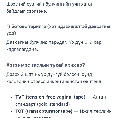
Шээсний сувгийн булчингийн уян хатан
байдлыг сэргээнэ.
г)
Ботокс тарилга
(хэт идэвхжилтэй давсагны
үед)
Давсагны булчинд тарьдаг. Үр дүн 6-9 сар
хадгалагдана.
Хэзээ мэс заслын тухай ярих вэ?
Дээрх 3 шат нь үр дүнгүй болсон, хүнд
хэлбэрийн стресс инконтиненстэй өвчтөнд:
TVT (tension-free vaginal tape)
— Алтан
стандарт (gold standard)
TOT (transobturator tape)
— Ижил төрлийн