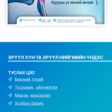
ЭРҮҮЛ ХҮН ТА ЭРҮҮЛ НИЙГМИЙН ҮНДЭС
ТУСЛАХ ЦЭС
Бидний тухай
Тусламж, үйлчилгээ
Мэдээ, мэдээлэл
Холбоо барих