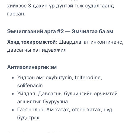
хийхээс 3 дахин үр дүнтэй гэж судалгаанд
гарсан.
Эмчилгээний арга #2 — Эмчилгээ ба эм
Хэнд тохиромжтой:
Шаардлагат инконтиненс,
давсагны хэт идэвхжил
Антихолинергик эм
Үндсэн эм: oxybutynin, tolterodine,
solifenacin
Үйлдэл: Давсагны булчингийн эрчимтэй
агшилтыг бууруулна
Гаж нөлөө: Ам хатах, өтгөн хатах, нүд
бүдэгрэх