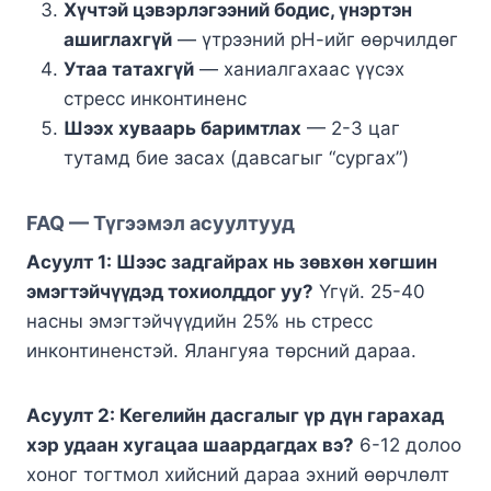
Хүчтэй цэвэрлэгээний бодис, үнэртэн
ашиглахгүй
— үтрээний рН-ийг өөрчилдөг
Утаа татахгүй
— ханиалгахаас үүсэх
стресс инконтиненс
Шээх хуваарь баримтлах
— 2-3 цаг
тутамд бие засах (давсагыг “сургах”)
FAQ — Түгээмэл асуултууд
Асуулт 1: Шээс задгайрах нь зөвхөн хөгшин
эмэгтэйчүүдэд тохиолддог уу?
Үгүй. 25-40
насны эмэгтэйчүүдийн 25% нь стресс
инконтиненстэй. Ялангуяа төрсний дараа.
Асуулт 2: Кегелийн дасгалыг үр дүн гарахад
хэр удаан хугацаа шаардагдах вэ?
6-12 долоо
хоног тогтмол хийсний дараа эхний өөрчлөлт