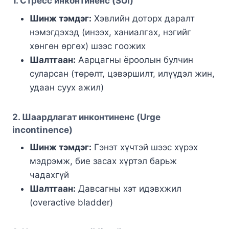
1. Стресс инконтиненс (SUI)
Шинж тэмдэг:
Хэвлийн доторх даралт
нэмэгдэхэд (инээх, ханиалгах, нэгийг
хөнгөн өргөх) шээс гоожих
Шалтгаан:
Аарцагны ёроолын булчин
суларсан (төрөлт, цэвэршилт, илүүдэл жин,
удаан суух ажил)
2. Шаардлагат инконтиненс (Urge
incontinence)
Шинж тэмдэг:
Гэнэт хүчтэй шээс хүрэх
мэдрэмж, бие засах хүртэл барьж
чадахгүй
Шалтгаан:
Давсагны хэт идэвхжил
(overactive bladder)