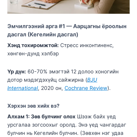
Эмчилгээний арга #1 — Аарцагны ёроолын
дасгал (Кегелийн дасгал)
Хэнд тохиромжтой:
Стресс инконтиненс,
хөнгөн-дунд хэлбэр
Үр дүн:
60-70% эмэгтэй 12 долоо хоногийн
дотор мэдэгдэхүйц сайжирна (
BJU
International
, 2020 он,
Cochrane Review
).
Хэрхэн зөв хийх вэ?
Алхам 1: Зөв булчинг олох
Шээж байх үед
урсгалаа зогсоохыг оролд. Энэ үед чангардаг
булчин нь Кегелийн булчин. (Зөвхөн нэг удаа