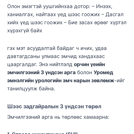
Олон эмэгтэй уушгийнхаа дотор: – Инээх,
ханиалгах, найтаах үед шээс гоожих – Дасгал
хийх үед шээс гоожих – Бие засах өрөөг хүртэл
хүрэхгүй байх
гэх мэт асуудалтай байдаг ч ичих, удаа
давтагдсаны улмаас эмчид хандахаас
цааргалдаг. Энэ нийтлэлд
орчин үеийн
эмчилгээний 3 үндсэн арга
болон
Уромед
эмнэлгийн урологийн эмч нарын зөвлөмж
-ийг
танилцуулж байна.
Шээс задгайралын 3 үндсэн төрөл
Эмчилгээний арга нь төрлөөс хамаарна: