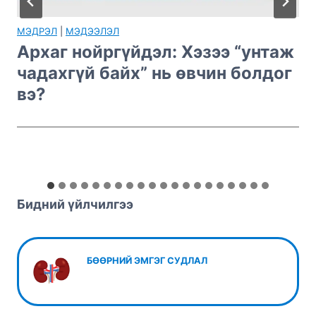
БӨӨР
|
МЭДЭЭЛЭЛ
ж
Шээсэнд цус илрэх нь ямар
г
аюултай вэ? Шалтгаан,
оношилгоо ба анхаарах шинж
тэмдгүүд
Бидний үйлчилгээ
БӨӨРНИЙ ЭМГЭГ СУДЛАЛ