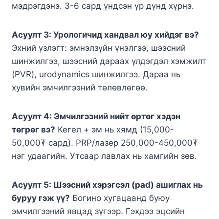
мэдрэгдэнэ. 3-6 сард үндсэн үр дүнд хүрнэ.
Асуулт 3: Урологичид хандвал юу хийдэг вэ?
Эхний үзлэгт: эмнэлзүйн үнэлгээ, шээсний
шинжилгээ, шээсний дараах үлдэгдэл хэмжилт
(PVR), urodynamics шинжилгээ. Дараа нь
хувийн эмчилгээний төлөвлөгөө.
Асуулт 4: Эмчилгээний нийт өртөг хэдэн
төгрөг вэ?
Кегел + эм нь хямд (15,000-
50,000₮ сард). PRP/лазер 250,000-450,000₮
нэг удаагийн. Утсаар лавлах нь хамгийн зөв.
Асуулт 5: Шээсний хэрэгсэл (pad) ашиглах нь
буруу гэж үү?
Богино хугацаанд буюу
эмчилгээний явцад зүгээр. Гэхдээ эцсийн