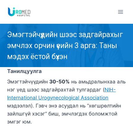
Skip
to
content
Эмэгтэйчүүдийн шээс задгайрахыг
эмчлэх орчин үеийн 3 арга: Таны
мэдэх ёстой бүхэн
Танилцуулга
Эмэгтэйчүүдийн
30-50%
нь амьдралынхаа аль
нэг үед шээс задгайрахтай тулгардаг (
NIH-
International Urogynecological Association
мэдээлэл). Гэвч энэ асуудал нь “хөгшрөлтийн
зайлшгүй хэсэг” биш, эмчлэгдэх боломжтой
эмгэг юм.