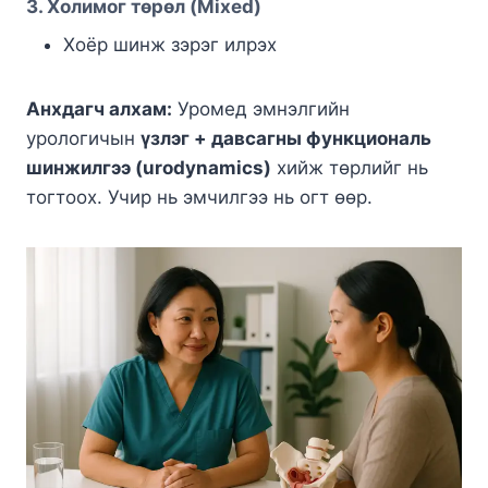
3. Холимог төрөл (Mixed)
Хоёр шинж зэрэг илрэх
Анхдагч алхам:
Уромед эмнэлгийн
урологичын
үзлэг + давсагны функциональ
шинжилгээ (urodynamics)
хийж төрлийг нь
тогтоох. Учир нь эмчилгээ нь огт өөр.