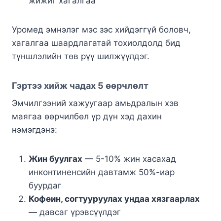
жижиг хагалгаа
Уромед эмнэлэг мэс зэс хийдэггүй боловч,
хагалгаа шаардлагатай тохиолдолд бид
түншлэлийн төв рүү шилжүүлдэг.
Гэртээ хийж чадах 5 өөрчлөлт
Эмчилгээний хажуугаар амьдралын хэв
маягаа өөрчилбөл үр дүн хэд дахин
нэмэгдэнэ:
Жин буулгах
— 5-10% жин хасахад
инконтиненсийн давтамж 50%-иар
буурдаг
Кофеин, согтууруулах ундаа хязгаарлах
— давсаг үрэвсүүлдэг