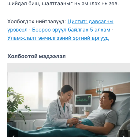
шийдэл биш, шалтгааныг нь эмчлэх нь зөв.
Холбогдох нийтлэлүүд:
Цистит: давсагны
үрэвсэл
·
Бөөрөө эрүүл байлгах 5 алхам
·
Уламжлалт эмчилгээний эртний аргууд
Холбоотой мэдээлэл