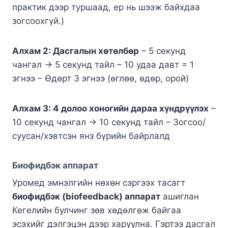
практик дээр туршаад, ер нь шээж байхдаа
зогсоохгүй.)
Алхам 2: Дасгалын хөтөлбөр
– 5 секунд
чангал → 5 секунд тайл – 10 удаа давт = 1
эгнээ – Өдөрт 3 эгнээ (өглөө, өдөр, орой)
Алхам 3: 4 долоо хоногийн дараа хүндрүүлэх
–
10 секунд чангал → 10 секунд тайл – Зогсоо/
суусан/хэвтсэн янз бүрийн байрлалд
Биофидбэк аппарат
Уромед эмнэлгийн нөхөн сэргээх тасагт
биофидбэк (biofeedback) аппарат
ашиглан
Кегелийн булчинг зөв хөдөлгөж байгаа
эсэхийг дэлгэцэн дээр харуулна. Гэртээ дасгал