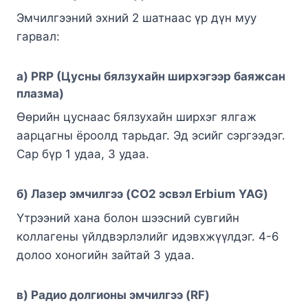
Эмчилгээний эхний 2 шатнаас үр дүн муу
гарвал:
а)
PRP (Цусны бялзухайн ширхэгээр баяжсан
плазма)
Өөрийн цуснаас бялзухайн ширхэг ялгаж
аарцагны ёроолд тарьдаг. Эд эсийг сэргээдэг.
Сар бүр 1 удаа, 3 удаа.
б)
Лазер эмчилгээ (CO2 эсвэл Erbium YAG)
Үтрээний хана болон шээсний сувгийн
коллагены үйлдвэрлэлийг идэвхжүүлдэг. 4-6
долоо хоногийн зайтай 3 удаа.
в)
Радио долгионы эмчилгээ (RF)