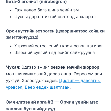
Бета-3 агонист (mirabegron)
Гаж нөлөө бага шинэ үеийн эм
Цусны даралт ихтэй өвчтөнд анхаарал
Орон нутгийн эстроген (цэвэршилтээс хойшхи
эмэгтэйчүүдэд)
Үтрээний эстрогенийн крем эсвэл цагираг
Шээсний сувгийн эд эсийг сайжруулна
Чухал:
Эдгээр эмийг
зөвхөн эмчийн жороор
,
мөн шинжилгээний дараа авна. Өөрөө эм авч
уухгүй. Холбогдох сэдэв:
Цистит — давсагны
үрэвсэл
,
Бөөр өвдөх шалтгаан
.
Эмчилгээний арга #3 — Орчин үеийн мэс
заслын бус шийдлүүд