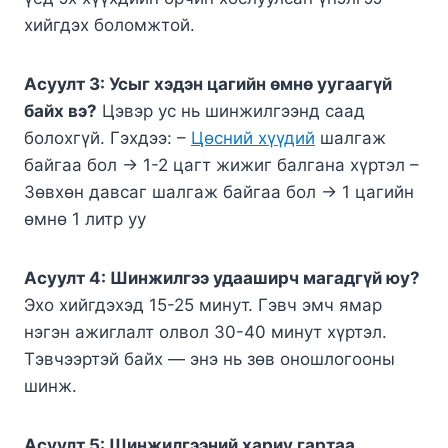
хийгдэх боломжтой.
Асуулт 3: Усыг хэдэн цагийн өмнө уугаагүй
байх вэ?
Цэвэр ус нь шинжилгээнд саад
болохгүй. Гэхдээ: –
Цөсний хүүдий
шалгаж
байгаа бол → 1-2 цагт жижиг балгана хүртэл –
Зөвхөн давсаг шалгаж байгаа бол → 1 цагийн
өмнө 1 литр уу
Асуулт 4: Шинжилгээ удааширч магадгүй юу?
Эхо хийгдэхэд 15-25 минут. Гэвч эмч ямар
нэгэн ажиглалт олвол 30-40 минут хүртэл.
Тэвчээртэй байх — энэ нь зөв оношлогооны
шинж.
Асуулт 5: Шинжилгээний хариу гартаа