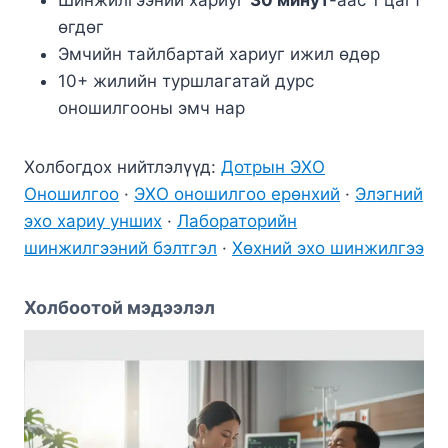
өгдөг
Эмчийн тайлбартай хариуг ижил өдөр
10+ жилийн туршлагатай дурс
оношилгооны эмч нар
Холбогдох нийтлэлүүд:
Дотрын ЭХО
Оношилгоо
·
ЭХО оношилгоо ерөнхий
·
Элэгний
эхо хариу унших
·
Лабораторийн
шинжилгээний бэлтгэл
·
Хөхний эхо шинжилгээ
Холбоотой мэдээлэл