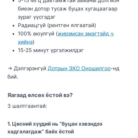
5-15 МГц давтамжтай авианы долгион
биеэн дотор тусаж буцах хугацаагаар
зураг үүсгэдэг
Радиацгүй (рентген ялгаатай)
100% аюулгүй (
жирэмсэн эмэгтэйд ч
хийнэ
)
15-25 минут үргэлжилдэг
→ Дэлгэрэнгүй
Дотрын ЭХО Оношилгоо
-нд
бий.
Яагаад өлсөх ёстой вэ?
3 шалтгаантай:
1. Цөсний хүүдий нь “буцан хэвэндээ
хадгалагдаж” байх ёстой