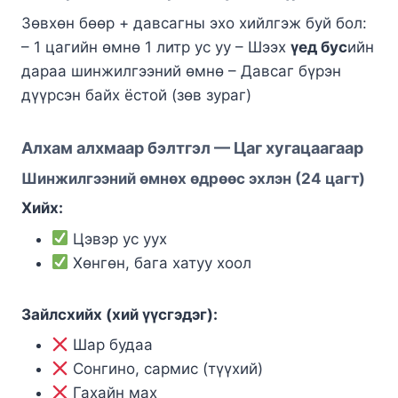
Зөвхөн бөөр + давсагны эхо хийлгэж буй бол:
– 1 цагийн өмнө 1 литр ус уу – Шээх
үед бус
ийн
дараа шинжилгээний өмнө – Давсаг бүрэн
дүүрсэн байх ёстой (зөв зураг)
Алхам алхмаар бэлтгэл — Цаг хугацаагаар
Шинжилгээний өмнөх өдрөөс эхлэн (24 цагт)
Хийх:
Цэвэр ус уух
Хөнгөн, бага хатуу хоол
Зайлсхийх (хий үүсгэдэг):
Шар будаа
Сонгино, сармис (түүхий)
Гахайн мах