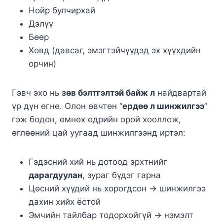
Нойр булчирхай
Дэлүү
Бөөр
Ховд (давсаг, эмэгтэйчүүдэд эх хүүхдийн
орчин)
Гэвч эхо нь
зөв бэлтгэлтэй байж л
найдвартай
үр дүн өгнө. Олон өвчтөн “
ердөө л шинжилгээ
”
гэж бодон, өмнөх өдрийн орой хооллож,
өглөөний цай уугаад шинжилгээнд иртэл:
Гэдэсний хий нь дотоод эрхтнийг
дарагдуулан
, зураг бүдэг гарна
Цөсний хүүдий нь хорогдсон → шинжилгээ
дахин хийх ёстой
Эмчийн тайлбар тодорхойгүй → нэмэлт