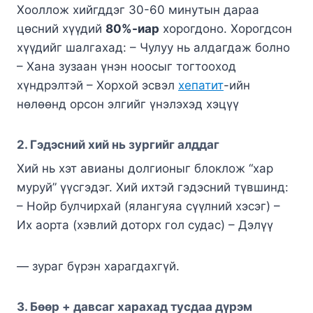
Хооллож хийгддэг 30-60 минутын дараа
цөсний хүүдий
80%-иар
хорогдоно. Хорогдсон
хүүдийг шалгахад: – Чулуу нь алдагдаж болно
– Хана зузаан үнэн ноосыг тогтооход
хүндрэлтэй – Хорхой эсвэл
хепатит
-ийн
нөлөөнд орсон элгийг үнэлэхэд хэцүү
2. Гэдэсний хий нь зургийг алддаг
Хий нь хэт авианы долгионыг блоклож “хар
муруй” үүсгэдэг. Хий ихтэй гэдэсний түвшинд:
– Нойр булчирхай (ялангуяа сүүлний хэсэг) –
Их аорта (хэвлий доторх гол судас) – Дэлүү
— зураг бүрэн харагдахгүй.
3. Бөөр + давсаг харахад тусдаа дүрэм