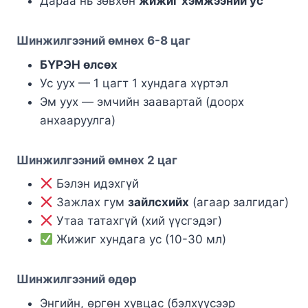
Дараа нь зөвхөн
жижиг хэмжээний ус
Шинжилгээний өмнөх 6-8 цаг
БҮРЭН өлсөх
Ус уух — 1 цагт 1 хундага хүртэл
Эм уух — эмчийн заавартай (доорх
анхааруулга)
Шинжилгээний өмнөх 2 цаг
Бэлэн идэхгүй
Зажлах гум
зайлсхийх
(агаар залгидаг)
Утаа татахгүй (хий үүсгэдэг)
Жижиг хундага ус (10-30 мл)
Шинжилгээний өдөр
Энгийн, өргөн хувцас (бэлхүүсээр