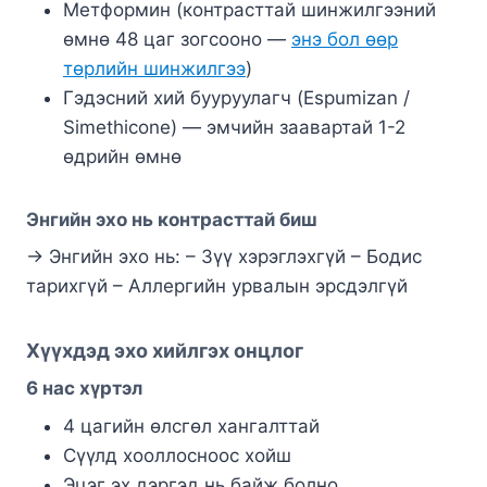
Метформин (контрасттай шинжилгээний
өмнө 48 цаг зогсооно —
энэ бол өөр
төрлийн шинжилгээ
)
Гэдэсний хий бууруулагч (Espumizan /
Simethicone) — эмчийн заавартай 1-2
өдрийн өмнө
Энгийн эхо нь контрасттай биш
→ Энгийн эхо нь: – Зүү хэрэглэхгүй – Бодис
тарихгүй – Аллергийн урвалын эрсдэлгүй
Хүүхдэд эхо хийлгэх онцлог
6 нас хүртэл
4 цагийн өлсгөл хангалттай
Сүүлд хооллосноос хойш
Эцэг эх дэргэд нь байж болно