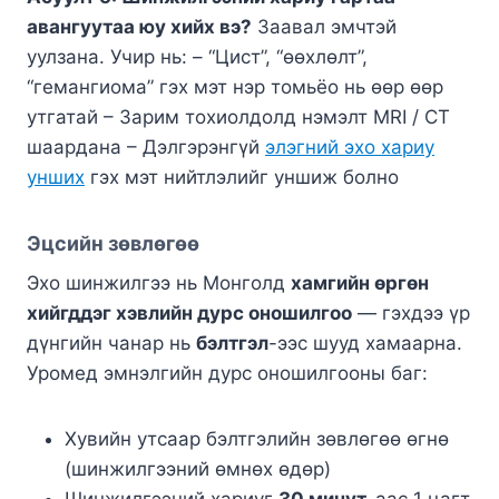
авангуутаа юу хийх вэ?
Заавал эмчтэй
уулзана. Учир нь: – “Цист”, “өөхлөлт”,
“гемангиома” гэх мэт нэр томьёо нь өөр өөр
утгатай – Зарим тохиолдолд нэмэлт MRI / CT
шаардана – Дэлгэрэнгүй
элэгний эхо хариу
унших
гэх мэт нийтлэлийг уншиж болно
Эцсийн зөвлөгөө
Эхо шинжилгээ нь Монголд
хамгийн өргөн
хийгддэг хэвлийн дурс оношилгоо
— гэхдээ үр
дүнгийн чанар нь
бэлтгэл
-ээс шууд хамаарна.
Уромед эмнэлгийн дурс оношилгооны баг:
Хувийн утсаар бэлтгэлийн зөвлөгөө өгнө
(шинжилгээний өмнөх өдөр)
Шинжилгээний хариуг
30 минут
-аас 1 цагт