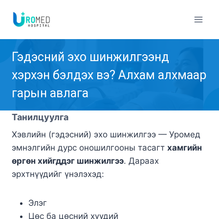
Skip
to
content
Гэдэсний эхо шинжилгээнд
хэрхэн бэлдэх вэ? Алхам алхмаар
гарын авлага
Танилцуулга
Хэвлийн (гэдэсний) эхо шинжилгээ — Уромед
эмнэлгийн дурс оношилгооны тасагт
хамгийн
өргөн хийгддэг шинжилгээ
. Дараах
эрхтнүүдийг үнэлэхэд:
Элэг
Цөс ба цөсний хүүдий