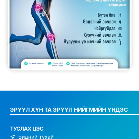
ЭРҮҮЛ ХҮН ТА ЭРҮҮЛ НИЙГМИЙН ҮНДЭС
ТУСЛАХ ЦЭС
Бидний тухай