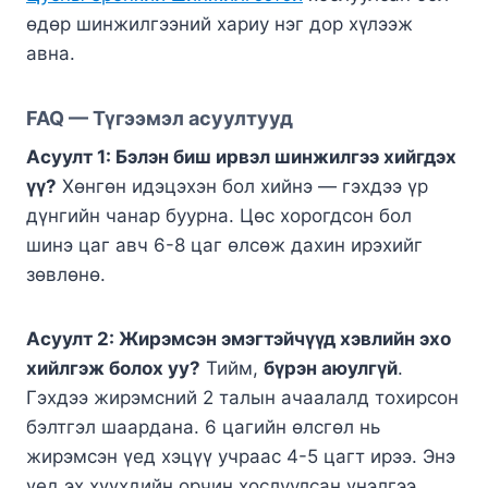
өдөр шинжилгээний хариу нэг дор хүлээж
авна.
FAQ — Түгээмэл асуултууд
Асуулт 1: Бэлэн биш ирвэл шинжилгээ хийгдэх
үү?
Хөнгөн идэцэхэн бол хийнэ — гэхдээ үр
дүнгийн чанар буурна. Цөс хорогдсон бол
шинэ цаг авч 6-8 цаг өлсөж дахин ирэхийг
зөвлөнө.
Асуулт 2: Жирэмсэн эмэгтэйчүүд хэвлийн эхо
хийлгэж болох уу?
Тийм,
бүрэн аюулгүй
.
Гэхдээ жирэмсний 2 талын ачаалалд тохирсон
бэлтгэл шаардана. 6 цагийн өлсгөл нь
жирэмсэн үед хэцүү учраас 4-5 цагт ирээ. Энэ
үед эх хүүхдийн орчин хослуулсан үнэлгээ