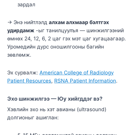
зардал
→ Энэ нийтлэлд
алхам алхмаар бэлтгэх
удирдамж
-ыг танилцуулъя — шинжилгээний
өмнөх 24, 12, 6, 2 цаг гэх мэт цаг хугацаагаар.
Уромедийн дурс оношилгооны багийн
зөвлөмж.
Эх сурвалж:
American College of Radiology
Patient Resources
,
RSNA Patient Information
.
Эхо шинжилгээ — Юу хийгддэг вэ?
Хэвлийн эхо нь хэт авианы (ultrasound)
долгионыг ашиглан: