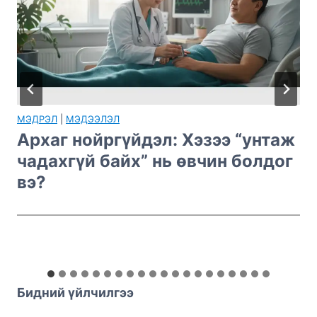
БӨӨР
|
МЭДЭЭЛЭЛ
Шээсэнд цус илрэх нь ямар
аюултай вэ? Шалтгаан,
оношилгоо ба анхаарах шинж
тэмдгүүд
Бидний үйлчилгээ