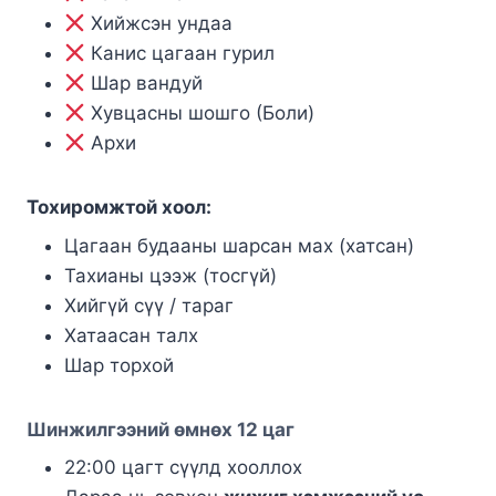
Хийжсэн ундаа
Канис цагаан гурил
Шар вандуй
Хувцасны шошго (Боли)
Архи
Тохиромжтой хоол:
Цагаан будааны шарсан мах (хатсан)
Тахианы цээж (тосгүй)
Хийгүй сүү / тараг
Хатаасан талх
Шар торхой
Шинжилгээний өмнөх 12 цаг
22:00 цагт сүүлд хооллох