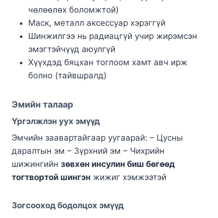
чөлөөлөх боломжтой)
Маск, металл аксессуар хэрэггүй
Шинжилгээ нь радиацгүй учир жирэмсэн
эмэгтэйчүүд аюулгүй
Хүүхдэд бяцхан тоглоом хамт авч ирж
болно (тайвшралд)
Эмийн талаар
Үргэлжлэн уух эмүүд
Эмчийн заавартайгаар уугаарай: – Цусны
даралтын эм – Зүрхний эм – Чихрийн
шижингийн
зөвхөн инсулин биш бөгөөд
тогтвортой шингэн
жижиг хэмжээтэй
Зогсооход бодолцох эмүүд