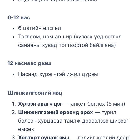
6-12 нас
6 цагийн өлсгөл
Тоглоом, ном авч ир (хүлээх үед сэтгэл
санааны хувьд тогтвортой байлгана)
12 наснаас дээш
Насанд хүрэгчтэй ижил дүрэм
Шинжилгээний явц
Хүлээн авагч цэг
— анкет бөглөх (5 мин)
Шинжилгээний өрөөнд орох
— гурил
болсон хувцасаа тайлж дээрэлзэх ширхэг
өмсөх
Хэвтэрт сунаж эмч
— гелийг хэвлий дээр