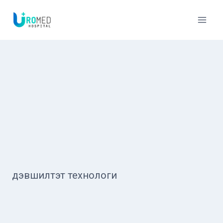
Skip
to
content
дэвшилтэт технологи