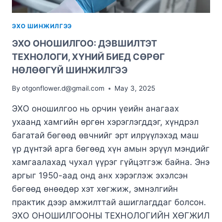
ЭХО ШИНЖИЛГЭЭ
ЭХО ОНОШИЛГОО: ДЭВШИЛТЭТ
ТЕХНОЛОГИ, ХҮНИЙ БИЕД СӨРӨГ
НӨЛӨӨГҮЙ ШИНЖИЛГЭЭ
By
otgonflower.d@gmail.com
May 3, 2025
ЭХО оношилгоо нь орчин үеийн анагаах
ухаанд хамгийн өргөн хэрэглэгддэг, хүндрэл
багатай бөгөөд өвчнийг эрт илрүүлэхэд маш
үр дүнтэй арга бөгөөд хүн амын эрүүл мэндийг
хамгаалахад чухал үүрэг гүйцэтгэж байна. Энэ
аргыг 1950-аад онд анх хэрэглэж эхэлсэн
бөгөөд өнөөдөр хэт хөгжиж, эмнэлгийн
практик дээр амжилттай ашиглагддаг болсон.
ЭХО ОНОШИЛГООНЫ ТЕХНОЛОГИЙН ХӨГЖИЛ