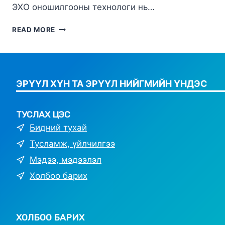
ЭХО оношилгооны технологи нь…
ЭХО
READ MORE
ОНОШИЛГОО:
ДЭВШИЛТЭТ
ТЕХНОЛОГИ,
ХҮНИЙ
БИЕД
ЭРҮҮЛ ХҮН ТА ЭРҮҮЛ НИЙГМИЙН ҮНДЭС
СӨРӨГ
НӨЛӨӨГҮЙ
ШИНЖИЛГЭЭ
ТУСЛАХ ЦЭС
Бидний тухай
Тусламж, үйлчилгээ
Мэдээ, мэдээлэл
Холбоо барих
ХОЛБОО БАРИХ